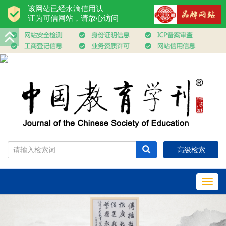
高级检索
Toggl
navig
Previous
Nex